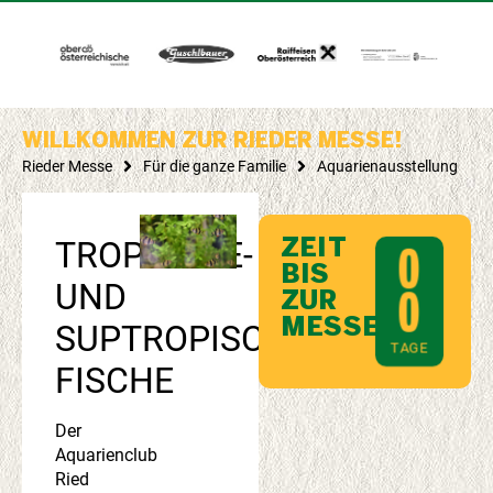
WILLKOMMEN ZUR RIEDER MESSE!
Rieder Messe
Für die ganze Familie
Aquarienausstellung
TROPISCHE-
ZEIT
0
BIS
UND
ZUR
0
MESSE
SUPTROPISCHE
TAGE
FISCHE
Der
Aquarienclub
Ried