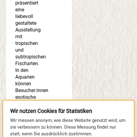
präsentiert
eine
liebevoll
gestaltete
Ausstellung
mit
tropischen
und
subtropischen
Fischarten.
In den
Aquarien
können
Besucher:innen
exotische
Fischwelten
entdecken
Wir nutzen Cookies für Statistiken
und sich
Wir messen anonym, wie diese Website genutzt wird, um
von der
sie verbessern zu können. Diese Messung findet nur
farbenfrohen
statt, wenn Sie ausdrücklich zustimmen.