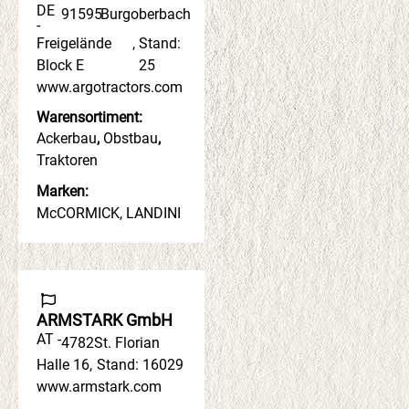
DE
91595
Burgoberbach
-
Freigelände
,
Stand:
Block E
25
www.argotractors.com
Warensortiment:
Ackerbau
,
Obstbau
,
Traktoren
Marken:
McCORMICK, LANDINI
ARMSTARK GmbH
AT -
4782
St. Florian
Halle 16
,
Stand: 16029
www.armstark.com