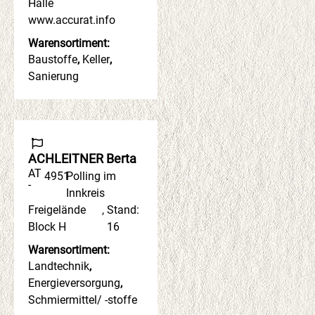
Halle
www.accurat.info
Warensortiment:
Baustoffe
,
Keller
,
Sanierung
ACHLEITNER Berta
AT
4951
Polling im
-
Innkreis
Freigelände
,
Stand:
Block H
16
Warensortiment:
Landtechnik
,
Energieversorgung
,
Schmiermittel/ -stoffe