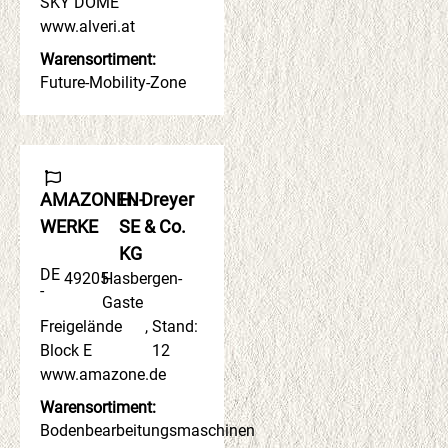
SKY DOME
www.alveri.at
Warensortiment:
Future-Mobility-Zone
AMAZONEN-
H. Dreyer
WERKE
SE & Co.
KG
DE
49205
Hasbergen-
-
Gaste
Freigelände
,
Stand:
Block E
12
www.amazone.de
Warensortiment:
Bodenbearbeitungsmaschinen