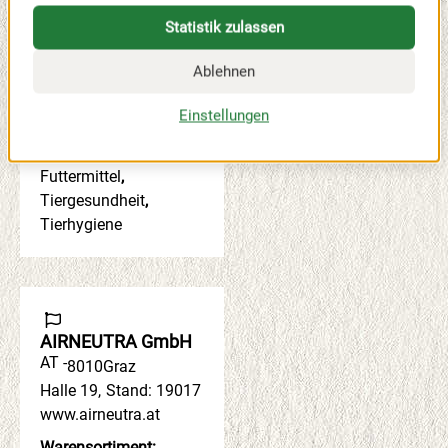
GmbH
Statistik zulassen
DE -
81379
München
Ablehnen
Halle 19
,
Stand: 19122
www.ahvint.com/de
Einstellungen
Warensortiment:
Tierhaltung
,
Futtermittel
,
Tiergesundheit
,
Tierhygiene
AIRNEUTRA GmbH
AT -
8010
Graz
Halle 19
,
Stand: 19017
www.airneutra.at
Warensortiment: