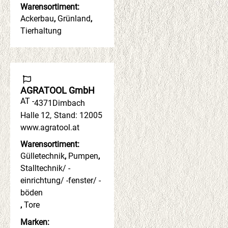
Warensortiment:
Ackerbau
,
Grünland
,
Tierhaltung
AGRATOOL GmbH
AT -
4371
Dimbach
Halle 12
,
Stand: 12005
www.agratool.at
Warensortiment:
Gülletechnik
,
Pumpen
,
Stalltechnik/ -
einrichtung/ -fenster/ -
böden
,
Tore
Marken: