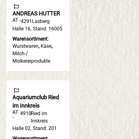
ANDREAS HUTTER
AT -
4291
Lasberg
Halle 16
,
Stand: 16005
Warensortiment:
Wurstwaren
,
Käse
,
Milch-/
Molkereiprodukte
Aquariumclub Ried
im Innkreis
AT
4910
Ried im
-
Innkreis
Halle 02
,
Stand: 201
Warensortiment: