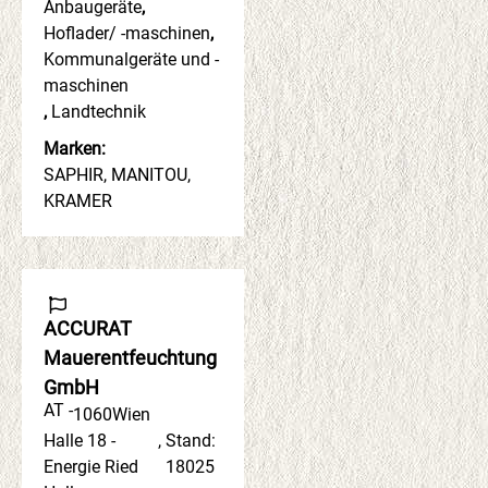
Anbaugeräte
,
Hoflader/ -maschinen
,
Kommunalgeräte und -
maschinen
,
Landtechnik
Marken:
SAPHIR, MANITOU,
KRAMER
ACCURAT
Mauerentfeuchtung
GmbH
AT -
1060
Wien
Halle 18 -
,
Stand:
Energie Ried
18025