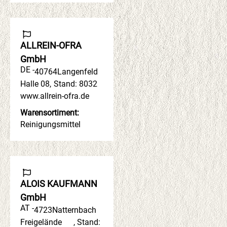
ALLREIN-OFRA
GmbH
DE -
40764
Langenfeld
Halle 08
,
Stand: 8032
www.allrein-ofra.de
Warensortiment:
Reinigungsmittel
ALOIS KAUFMANN
GmbH
AT -
4723
Natternbach
Freigelände
,
Stand: