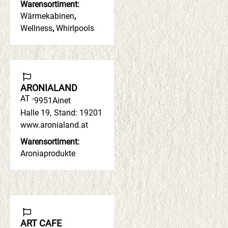
Warensortiment:
Wärmekabinen
,
Wellness
,
Whirlpools
ARONIALAND
AT -
9951
Ainet
Halle 19
,
Stand: 19201
www.aronialand.at
Warensortiment:
Aroniaprodukte
ART CAFE