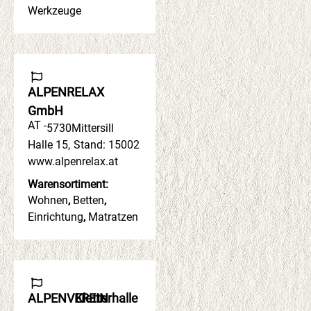
Werkzeuge
ALPENRELAX
GmbH
AT -
5730
Mittersill
Halle 15
,
Stand: 15002
www.alpenrelax.at
Warensortiment:
Wohnen
,
Betten
,
Einrichtung
,
Matratzen
ALPENVEREIN
Kletterhalle