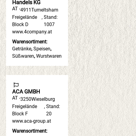
Handels KG
AT -
4911
Tumeltsham
Freigelände
,
Stand:
Block D
1007
www.4company.at
Warensortiment:
Getränke
,
Speisen
,
Süßwaren
,
Wurstwaren
ACA GMBH
AT -
3250
Wieselburg
Freigelände
,
Stand:
Block F
20
www.aca-group.at
Warensortiment: