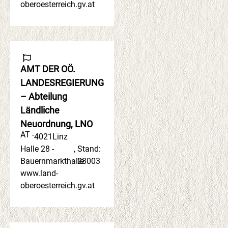
oberoesterreich.gv.at
AMT DER OÖ.
LANDESREGIERUNG
– Abteilung
Ländliche
Neuordnung, LNO
AT -
4021
Linz
Halle 28 -
,
Stand:
Bauernmarkthalle
28003
www.land-
oberoesterreich.gv.at