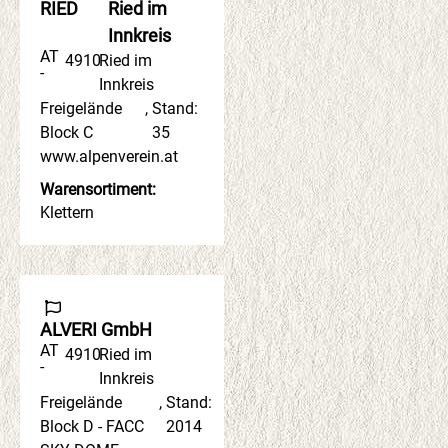
RIED
Ried im
Innkreis
AT
4910
Ried im
-
Innkreis
Freigelände
,
Stand:
Block C
35
www.alpenverein.at
Warensortiment:
Klettern
ALVERI GmbH
AT
4910
Ried im
-
Innkreis
Freigelände
,
Stand:
Block D - FACC
2014