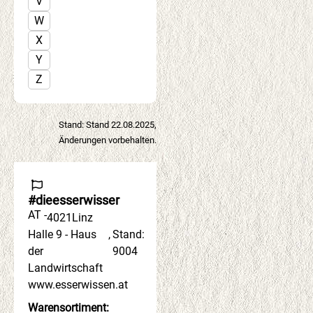
V
W
X
Y
Z
Stand: Stand 22.08.2025,
Änderungen vorbehalten.
#dieesserwisser
AT -
4021
Linz
Halle 9 - Haus
,
Stand:
der
9004
Landwirtschaft
www.esserwissen.at
Warensortiment: