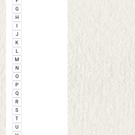
F
G
H
I
J
K
L
M
N
O
P
Q
R
S
T
U