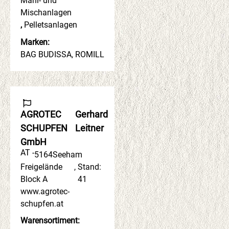
Mahl- und
Mischanlagen
,
Pelletsanlagen
Marken:
BAG BUDISSA, ROMILL
AGROTEC
Gerhard
SCHUPFEN
Leitner
GmbH
AT -
5164
Seeham
Freigelände
,
Stand:
Block A
41
www.agrotec-
schupfen.at
Warensortiment: