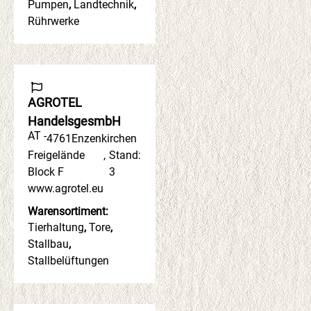
Pumpen
,
Landtechnik
,
Rührwerke
AGROTEL
HandelsgesmbH
AT -
4761
Enzenkirchen
Freigelände
,
Stand:
Block F
3
www.agrotel.eu
Warensortiment:
Tierhaltung
,
Tore
,
Stallbau
,
Stallbelüftungen