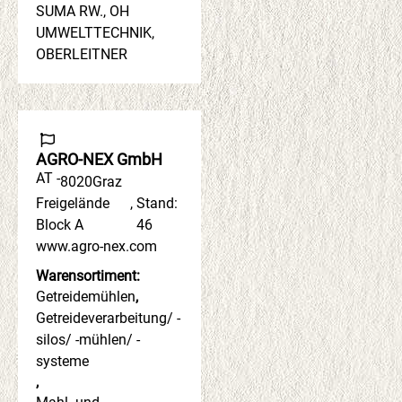
SUMA RW., OH
UMWELTTECHNIK,
OBERLEITNER
AGRO-NEX GmbH
AT -
8020
Graz
Freigelände
,
Stand:
Block A
46
www.agro-nex.com
Warensortiment:
Getreidemühlen
,
Getreideverarbeitung/ -
silos/ -mühlen/ -
systeme
,