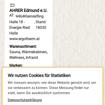
AHRER Edmund e.U.
AT -
4464
Kleinreifling
Halle 18 -
,
Stand:
Energie Ried
18030
Halle
www.ergotherm.at
Warensortiment:
Sauna
,
Wärmekabinen
,
Wellness
,
Infrarot
Marken:
ERGOTHERM
Wir nutzen Cookies für Statistiken
INFRAROTKABINEN
Wir messen anonym, wie diese Website genutzt wird, um
sie verbessern zu können. Diese Messung findet nur
statt, wenn Sie ausdrücklich zustimmen.
Datenschutzerklärung
AHV Deutschland