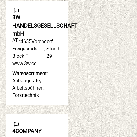
3W
HANDELSGESELLSCHAFT
mbH
AT -
4655
Vorchdorf
Freigelände
,
Stand:
Block F
29
www.3w.cc
Warensortiment:
Anbaugeräte
,
Arbeitsbühnen
,
Forsttechnik
4COMPANY –