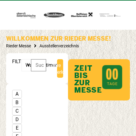
WILLKOMMEN ZUR RIEDER MESSE!
Rieder Messe
Ausstellerverzeichnis
FILTERN:
Warensortiment
Ihre
ZEIT
0
0
Merkliste
BIS
ZUR
TAGE
MESSE
A
B
C
D
E