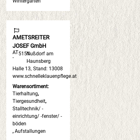
Wintergärten
AMETSREITER
JOSEF GmbH
AT
5151
Nußdorf am
-
Haunsberg
Halle 13
,
Stand: 13008
www.schnelleklauenpflege.at
Warensortiment:
Tierhaltung
,
Tiergesundheit
,
Stalltechnik/ -
einrichtung/ -fenster/ -
böden
,
Aufstallungen