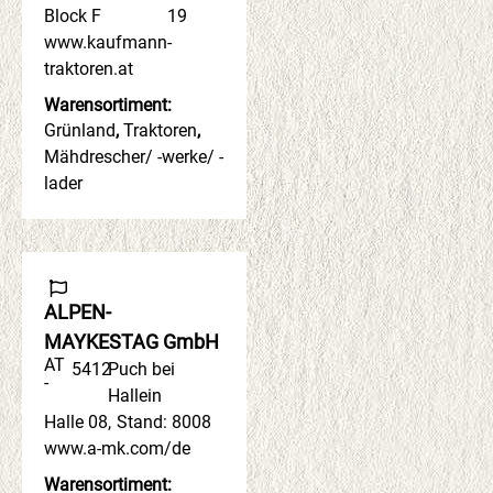
Block F
19
www.kaufmann-
traktoren.at
Warensortiment:
Grünland
,
Traktoren
,
Mähdrescher/ -werke/ -
lader
ALPEN-
MAYKESTAG GmbH
AT
5412
Puch bei
-
Hallein
Halle 08
,
Stand: 8008
www.a-mk.com/de
Warensortiment: