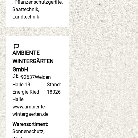
,
Pflanzenschutzgeräte
,
Saattechnik
,
Landtechnik
AMBIENTE
WINTERGÄRTEN
GmbH
DE -
92637
Weiden
Halle 18 -
,
Stand:
Energie Ried
18026
Halle
www.ambiente-
wintergaerten.de
Warensortiment:
Sonnenschutz
,