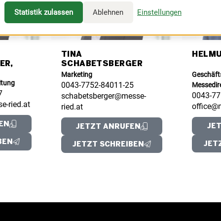
Statistik zulassen
Ablehnen
Einstellungen
TINA
HELMU
ER,
SCHABETSBERGER
Marketing
Geschäft
itung
0043-7752-84011-25
Messedir
7
0043-77
schabetsberger@messe-
e-ried.at
office@
ried.at
EN
JE
JETZT ANRUFEN
BEN
JET
JETZT SCHREIBEN