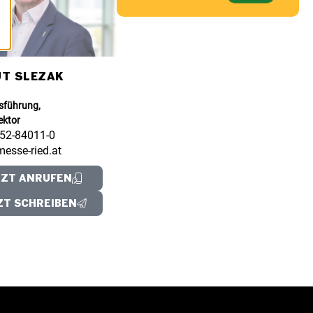
T SLEZAK
sführung,
ektor
52-84011-0
messe-ried.at
TZT ANRUFEN
ZT SCHREIBEN