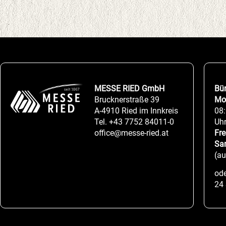
MESSE RIED GmbH
Bü
Brucknerstraße 39
Mo
A-4910 Ried im Innkreis
08:
Tel.
+43 7752 84011-0
Uh
office@messe-ried.at
Fre
Sa
(a
ode
24