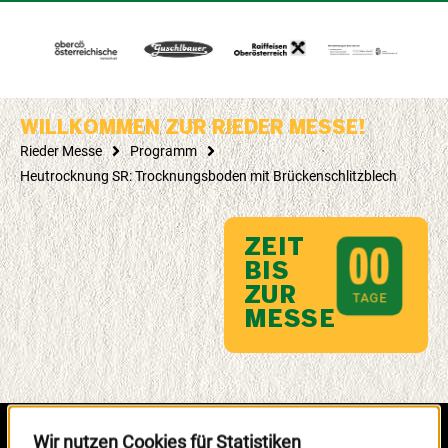
WILLKOMMEN ZUR RIEDER MESSE!
Rieder Messe
Programm
Heutrocknung SR: Trocknungsboden mit Brückenschlitzblech
ZEIT
0
0
BIS
ZUR
TAGE
MESSE
Wir nutzen Cookies für Statistiken