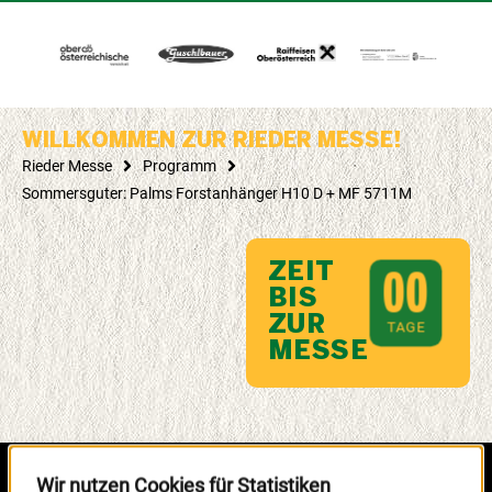
WILLKOMMEN ZUR RIEDER MESSE!
Rieder Messe
Programm
Sommersguter: Palms Forstanhänger H10 D + MF 5711M
ZEIT
0
0
BIS
ZUR
TAGE
MESSE
Wir nutzen Cookies für Statistiken